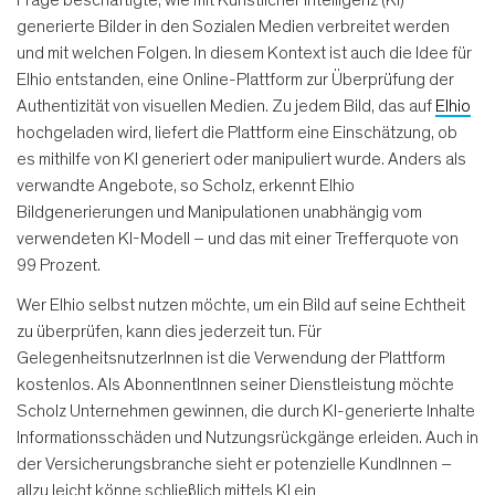
Frage beschäftigte, wie mit Künstlicher Intelligenz (KI)
generierte Bilder in den Sozialen Medien verbreitet werden
und mit welchen Folgen. In diesem Kontext ist auch die Idee für
Elhio entstanden, eine Online-Plattform zur Überprüfung der
Authentizität von visuellen Medien. Zu jedem Bild, das auf
Elhio
hochgeladen wird, liefert die Plattform eine Einschätzung, ob
es mithilfe von KI generiert oder manipuliert wurde. Anders als
verwandte Angebote, so Scholz, erkennt Elhio
Bildgenerierungen und Manipulationen unabhängig vom
verwendeten KI-Modell – und das mit einer Trefferquote von
99 Prozent.
Wer Elhio selbst nutzen möchte, um ein Bild auf seine Echtheit
zu überprüfen, kann dies jederzeit tun. Für
GelegenheitsnutzerInnen ist die Verwendung der Plattform
kostenlos. Als AbonnentInnen seiner Dienstleistung möchte
Scholz Unternehmen gewinnen, die durch KI-generierte Inhalte
Informationsschäden und Nutzungsrückgänge erleiden. Auch in
der Versicherungsbranche sieht er potenzielle KundInnen –
allzu leicht könne schließlich mittels KI ein