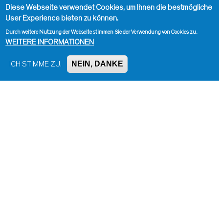
Diese Webseite verwendet Cookies, um Ihnen die bestmögliche
User Experience bieten zu können.
Durch weitere Nutzung der Webseite stimmen Sie der Verwendung von Cookies zu.
WEITERE INFORMATIONEN
NEIN, DANKE
ICH STIMME ZU.
Impressum, Kontakt und Haftungsausschluss
Datenschutzinformation
Kontakt zur Redaktion
Seite drucken
Administration
Bluesky
Facebook
Instagram
LinkedIn
Mastodon