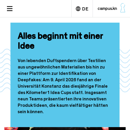
D
TOGGLE
campus.kn
DE
i
NAVIGATION
r
e
English
k
Alles beginnt mit einer
t
z
Idee
u
m
I
Von lebenden Duftspendern über Textilien
n
aus ungewöhnlichen Materialien bis hin zu
h
einer Plattform zur Identifikation von
a
Deepfakes: Am 9. April 2026 fand an der
l
Universität Konstanz das diesjährige Finale
t
des Kilometer1 Idea Cups statt. Insgesamt
neun Teams präsentierten ihre innovativen
Produktideen, die kaum vielfältiger hätten
sein können.