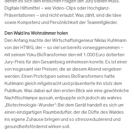
denen es sich den kritischen Fragen der Jury stellen muss.
Digitale Hilfsmittel – wie Video-Clips oder Hochglanz-
Präsentationen – sind nicht erlaubt. Was zählt, sind die Idee
sowie Kompetenz und Persönlichkeit der Teammitglieder.
Den Wald ins Wohnzimmer holen
Den Anfang machte der Wirtschaftsingenieur Niklas Kuhlmann
von der HTWG, der – so viel sei bereits vorweggenommen –
mit seinem Yoku BioTransformer den mit 1.000 Euro dotierten
Jury-Preis für den Gesamtsieg einheimsen konnte. Es ist einer
von insgesamt vier Preisen, die an diesem Abend vergeben
werden. Einen Prototypen seines BioTransformers hatte
Kuhlmann gleich mitgebracht und präsentierte ihn stolz dem
Publikum. Was dabei auf den ersten Blick wie eine gewöhnliche
Nachttischlampe aussah, entpuppte sich jedoch als wahres
„Biotechnologie-Wunder“: Bei dem Gerät handelt es sich um
einen einzigartigen Raumbedufter, der die Düfte des Waldes
ins eigene Zuhause bringen und so stressreduzierend und
gesundheitsfördernd wirken soll.