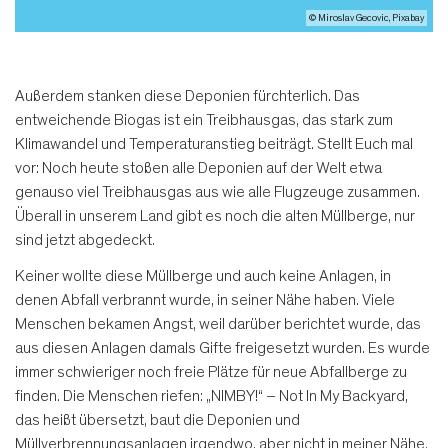
© Miroslav Gecovic, Pixabay
Außerdem stanken diese Deponien fürchterlich. Das
entweichende Biogas ist ein Treibhausgas, das stark zum
Klimawandel und Temperaturanstieg beiträgt. Stellt Euch mal
vor: Noch heute stoßen alle Deponien auf der Welt etwa
genauso viel Treibhausgas aus wie alle Flugzeuge zusammen.
Überall in unserem Land gibt es noch die alten Müllberge, nur
sind jetzt abgedeckt.
Keiner wollte diese Müllberge und auch keine Anlagen, in
denen Abfall verbrannt wurde, in seiner Nähe haben. Viele
Menschen bekamen Angst, weil darüber berichtet wurde, das
aus diesen Anlagen damals Gifte freigesetzt wurden. Es wurde
immer schwieriger noch freie Plätze für neue Abfallberge zu
finden. Die Menschen riefen: „NIMBY!“ – Not In My Backyard,
das heißt übersetzt, baut die Deponien und
Müllverbrennungsanlagen irgendwo, aber nicht in meiner Nähe.