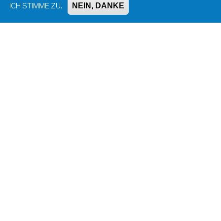
NEIN, DANKE
ICH STIMME ZU.
Impressum, Kontakt und Haftungsausschluss
Datenschutzinformation
Kontakt zur Redaktion
Seite drucken
Administration
Bluesky
Facebook
Instagram
LinkedIn
Mastodon
Threads
YouTube
© Universität Konstanz 2026