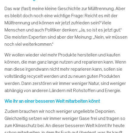
Das war (fast) meine kleine Geschichte zur Mülltrennung. Aber
es bleibt doch noch eine wichtige Frage: Reicht es mit der
Mülltrennung und können wir jetzt zufrieden sein? Viele
Menschen und auch Politiker denken: „Ja, so ist es jetzt gut.“
Die meisten Experten sind aber der Meinung: „Nein, wir müssen
noch viel weiterkommen.“
Wir wollen wieder viel mehr Produkte herstellen und kaufen
können, die man ganz lange nutzen und reparieren kann. Wenn
man diese irgendwann nicht mehr reparieren kann, sollen sie
vollständig recycelt werden und zu neuen guten Produkten
werden. Dann zerstören wir immer weniger Natur, sind weniger
abhängig von anderen Ländern mit Rohstoffen und Energie.
Wie ihr an einer besseren Welt mitarbeiten könnt
Zudem brauchen wir noch weniger ungeliebte Deponien.
Gleichzeitig setzen wir immer weniger Gase frei und tragen so
zum Klimaschutz bei. An dieser besseren Welt könnt Ihr heute
schon mitarbeiten, in dem Ihr Euch gut überlegt, was Ihr kauft,