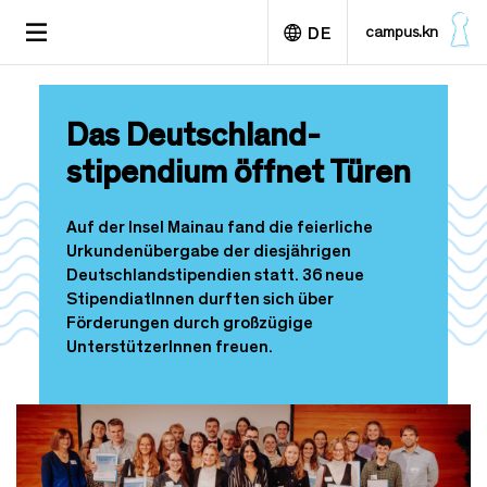
D
TOGGLE
campus.kn
DE
i
NAVIGATION
r
e
English
k
Das Deutschland­
t
z
stipendium öffnet Türen
u
m
I
Auf der Insel Mainau fand die feierliche
n
Urkundenübergabe der diesjährigen
h
Deutschlandstipendien statt. 36 neue
a
StipendiatInnen durften sich über
l
Förderungen durch großzügige
t
UnterstützerInnen freuen.