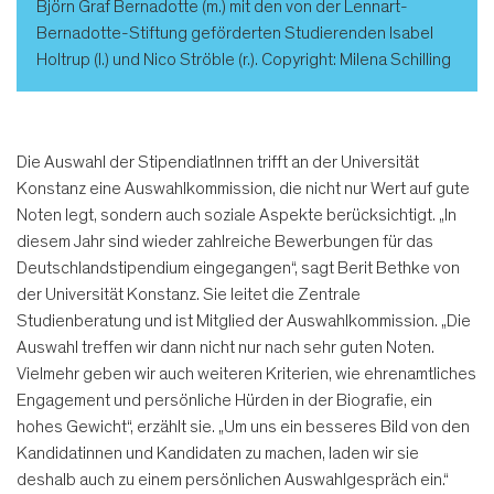
Björn Graf Bernadotte (m.) mit den von der Lennart-
Bernadotte-Stiftung geförderten Studierenden Isabel
Holtrup (l.) und Nico Ströble (r.). Copyright: Milena Schilling
Die Auswahl der StipendiatInnen trifft an der Universität
Konstanz eine Auswahlkommission, die nicht nur Wert auf gute
Noten legt, sondern auch soziale Aspekte berücksichtigt. „In
diesem Jahr sind wieder zahlreiche Bewerbungen für das
Deutschlandstipendium eingegangen“, sagt Berit Bethke von
der Universität Konstanz. Sie leitet die Zentrale
Studienberatung und ist Mitglied der Auswahlkommission. „Die
Auswahl treffen wir dann nicht nur nach sehr guten Noten.
Vielmehr geben wir auch weiteren Kriterien, wie ehrenamtliches
Engagement und persönliche Hürden in der Biografie, ein
hohes Gewicht“, erzählt sie. „Um uns ein besseres Bild von den
Kandidatinnen und Kandidaten zu machen, laden wir sie
deshalb auch zu einem persönlichen Auswahlgespräch ein.“