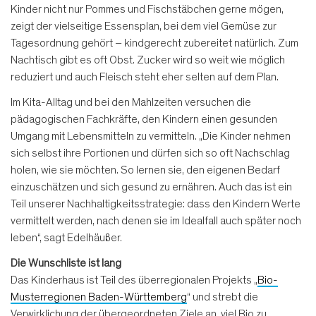
Kinder nicht nur Pommes und Fischstäbchen gerne mögen,
zeigt der vielseitige Essensplan, bei dem viel Gemüse zur
Tagesordnung gehört – kindgerecht zubereitet natürlich. Zum
Nachtisch gibt es oft Obst. Zucker wird so weit wie möglich
reduziert und auch Fleisch steht eher selten auf dem Plan.
Im Kita-Alltag und bei den Mahlzeiten versuchen die
pädagogischen Fachkräfte, den Kindern einen gesunden
Umgang mit Lebensmitteln zu vermitteln. „Die Kinder nehmen
sich selbst ihre Portionen und dürfen sich so oft Nachschlag
holen, wie sie möchten. So lernen sie, den eigenen Bedarf
einzuschätzen und sich gesund zu ernähren. Auch das ist ein
Teil unserer Nachhaltigkeitsstrategie: dass den Kindern Werte
vermittelt werden, nach denen sie im Idealfall auch später noch
leben“, sagt Edelhäußer.
Die Wunschliste ist lang
Das Kinderhaus ist Teil des überregionalen Projekts „
Bio-
Musterregionen Baden-Württemberg
“ und strebt die
Verwirklichung der übergeordneten Ziele an, viel Bio zu