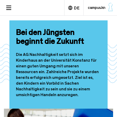
D
TOGGLE
campus.kn
DE
i
NAVIGATION
r
e
English
k
Bei den Jüngsten
t
z
beginnt die Zukunft
u
m
I
Die AG Nachhaltigkeit setzt sich im
n
Kinderhaus an der Universität Konstanz für
h
einen guten Umgang mit unseren
a
Ressourcen ein. Zahlreiche Projekte wurden
l
bereits erfolgreich umgesetzt. Ziel ist es,
t
den Kindern ein Vorbild in Sachen
Nachhaltigkeit zu sein und sie zu einem
umsichtigen Handeln anzuregen.