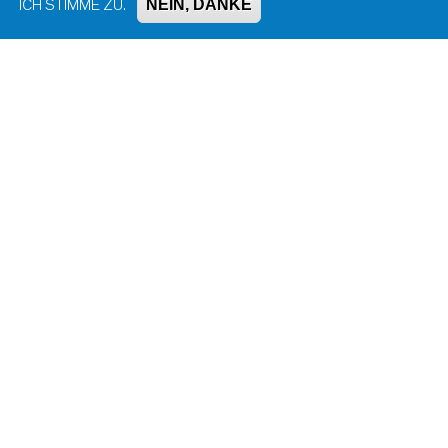
NEIN, DANKE
ICH STIMME ZU.
Impressum, Kontakt und Haftungsausschluss
Datenschutzinformation
Kontakt zur Redaktion
Seite drucken
Administration
Bluesky
Facebook
Instagram
LinkedIn
Mastodon
Threads
YouTube
© Universität Konstanz 2026