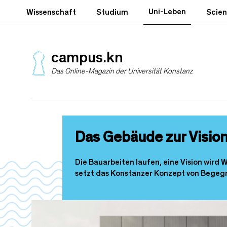
D
Uni-Leben
Wissenschaft
Studium
Scie
i
r
e
k
campus.kn
t
Das Online-Magazin der Universität Konstanz
z
u
m
I
n
h
Das Gebäude zur Visio
a
l
t
Die Bauarbeiten laufen, eine Vision wird
setzt das Konstanzer Konzept von Begegn