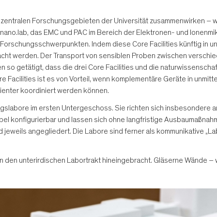
e in zentralen Forschungsgebieten der Universität zusammenwirken 
 nano.lab, das EMC und PAC im Bereich der Elektronen- und Ionenm
 Forschungsschwerpunkten. Indem diese Core Facilities künftig in u
cht werden. Der Transport von sensiblen Proben zwischen verschie
o getätigt, dass die drei Core Facilities und die naturwissenschaf
ore Facilities ist es von Vorteil, wenn komplementäre Geräte in unmi
ienter koordiniert werden können.
ngslabore im ersten Untergeschoss. Sie richten sich insbesondere 
el konfigurierbar und lassen sich ohne langfristige Ausbaumaßnahme
ind jeweils angegliedert. Die Labore sind ferner als kommunikative „
it in den unterirdischen Labortrakt hineingebracht. Gläserne Wände