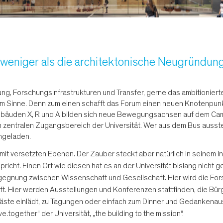
 weniger als die architektonische Neugründung
chung, Forschungsinfrastrukturen und Transfer, gerne das ambitionier
tem Sinne. Denn zum einen schafft das Forum einen neuen Knotenpun
äuden X, R und A bilden sich neue Bewegungsachsen auf dem Campu
 zentralen Zugangsbereich der Universität. Wer aus dem Bus ausstei
ngeladen.
mit versetzten Ebenen. Der Zauber steckt aber natürlich in seinem In
richt. Einen Ort wie diesen hat es an der Universität bislang nicht
gnung zwischen Wissenschaft und Gesellschaft. Hier wird die Forsc
aft. Hier werden Ausstellungen und Konferenzen stattfinden, die B
 Gäste einlädt, zu Tagungen oder einfach zum Dinner und Gedankenau
ogether“ der Universität, „the building to the mission“.