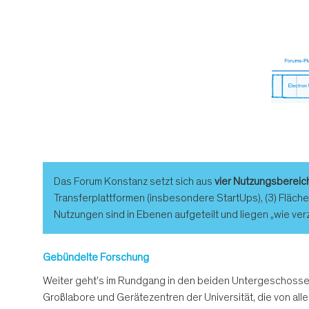
Das Forum Konstanz setzt sich aus
vier Nutzungsbereic
Transferplattformen (insbesondere StartUps), (3) Fläc
Nutzungen sind in Ebenen aufgeteilt und liegen „wie ve
Gebündelte Forschung
Weiter geht’s im Rundgang in den beiden Untergeschossen
Großlabore und Gerätezentren der Universität, die von all