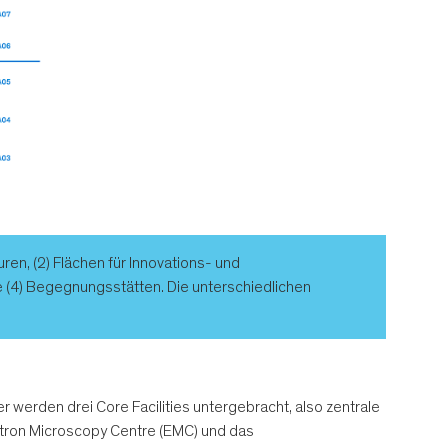
en, (2) Flächen für Innovations- und
e (4) Begegnungsstätten. Die unterschiedlichen
werden drei Core Facilities untergebracht, also zentrale
ectron Microscopy Centre (EMC) und das