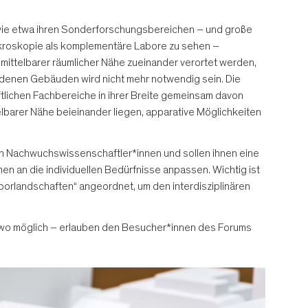
– wie etwa ihren Sonderforschungsbereichen – und große
ikroskopie als komplementäre Labore zu sehen –
nmittelbarer räumlicher Nähe zueinander verortet werden,
denen Gebäuden wird nicht mehr notwendig sein. Die
tlichen Fachbereiche in ihrer Breite gemeinsam davon
ttelbarer Nähe beieinander liegen, apparative Möglichkeiten
an Nachwuchswissenschaftler*innen und sollen ihnen eine
n an die individuellen Bedürfnisse anpassen. Wichtig ist
Laborlandschaften“ angeordnet, um den interdisziplinären
 – wo möglich – erlauben den Besucher*innen des Forums