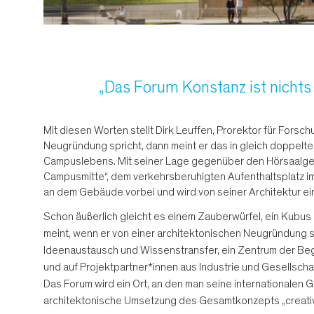
„Das Forum Konstanz ist nichts
Mit diesen Worten stellt Dirk Leuffen, Prorektor für Fors
Neugründung spricht, dann meint er das in gleich doppel
Campuslebens. Mit seiner Lage gegenüber den Hörsaalgeb
Campusmitte“, dem verkehrsberuhigten Aufenthaltsplatz im
an dem Gebäude vorbei und wird von seiner Architektur ei
Schon äußerlich gleicht es einem Zauberwürfel, ein Kubus 
meint, wenn er von einer architektonischen Neugründung sp
Ideenaustausch und Wissenstransfer, ein Zentrum der Bege
und auf Projektpartner*innen aus Industrie und Gesellsch
Das Forum wird ein Ort, an den man seine internationalen
architektonische Umsetzung des Gesamtkonzepts „creative.t