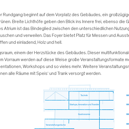
Unser Rundgang beginnt auf dem Vorplatz des Gebäudes, ein großzüg
nen. Breite Lichthöfe geben den Blick ins Innere frei, ebenso die 
ieses Atrium ist das Bindeglied zwischen den unterschiedlichen Nut
auschen und verweilen. Das Foyer bietet Platz für Messen und Auss
fen und einladend, Holz und hell.
gsraum, einem der Herzstücke des Gebäudes. Dieser multifunktional
m Vorraum werden auf diese Weise große Veranstaltungsformate mög
sentationen, Workshops und so vieles mehr. Weitere Veranstaltung
nen alle Räume mit Speis‘ und Trank versorgt werden.