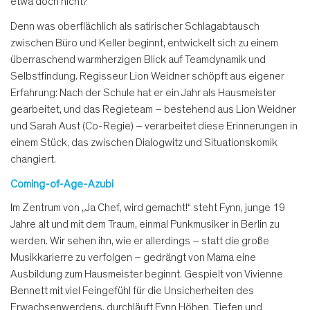
etwa doch nicht?
Denn was oberflächlich als satirischer Schlagabtausch
zwischen Büro und Keller beginnt, entwickelt sich zu einem
überraschend warmherzigen Blick auf Teamdynamik und
Selbstfindung. Regisseur Lion Weidner schöpft aus eigener
Erfahrung: Nach der Schule hat er ein Jahr als Hausmeister
gearbeitet, und das Regieteam – bestehend aus Lion Weidner
und Sarah Aust (Co-Regie) – verarbeitet diese Erinnerungen in
einem Stück, das zwischen Dialogwitz und Situationskomik
changiert.
Coming-of-Age-Azubi
Im Zentrum von „Ja Chef, wird gemacht!“ steht Fynn, junge 19
Jahre alt und mit dem Traum, einmal Punkmusiker in Berlin zu
werden. Wir sehen ihn, wie er allerdings – statt die große
Musikkarierre zu verfolgen – gedrängt von Mama eine
Ausbildung zum Hausmeister beginnt. Gespielt von Vivienne
Bennett mit viel Feingefühl für die Unsicherheiten des
Erwachsenwerdens, durchläuft Fynn Höhen, Tiefen und