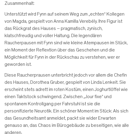
Zusammenhalt:
Unterstützt wird Fynn auf seinem Weg zum „echten“ Kollegen
von Magda, gespielt von Anna Kamilla Verebély. Ihre Figur ist
das Rückgrat des Hauses – pragmatisch, zynisch,
klatschfreudig und voller Haltung. Die legendären
Raucherpausen mit Fynn sind wie kleine Atempausen im Stück,
ein Moment der Reflextion über das Geschehen und die
Möglichkeit für Fynn in der Rückschau zu verstehen, wer er
geworden ist.
Diese Raucherprausen unterbricht jedoch vor allem die Chefin
des Hauses, Dorothea Gruber, gespielt von Linda Lenkeit. Sie
erscheint stets adrett im roten Kostüm, einen Joghurtlöffel wie
einen Taktstock schwingend. Zwischen „Jour fixe“ und
spontanem Kontrollgang per Fahrstuhl ist sie die
personifizierte Neurotik. Ein schöner Moment im Stück: Als sich
das Gesundheitsamt anmeldet, packt sie wider Erwarten
genauso an, das Chaos im Bürogebäude zu beseitigen, wie alle
anderen.