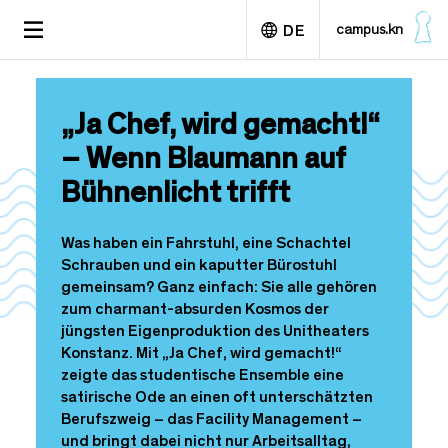
D
TOGGLE
campus.kn
DE
i
NAVIGATION
r
e
English
k
„Ja Chef, wird gemacht!“
t
z
– Wenn Blaumann auf
u
Bühnenlicht trifft
m
I
n
Was haben ein Fahrstuhl, eine Schachtel
h
Schrauben und ein kaputter Bürostuhl
a
gemeinsam? Ganz einfach: Sie alle gehören
l
zum charmant-absurden Kosmos der
t
jüngsten Eigenproduktion des Unitheaters
Konstanz. Mit „Ja Chef, wird gemacht!“
zeigte das studentische Ensemble eine
satirische Ode an einen oft unterschätzten
Berufszweig – das Facility Management –
und bringt dabei nicht nur Arbeitsalltag,