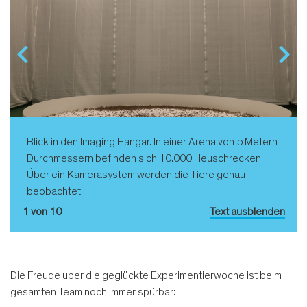
Blick in den Imaging Hangar. In einer Arena von 5 Metern
Durchmessern befinden sich 10.000 Heuschrecken.
Über ein Kamerasystem werden die Tiere genau
beobachtet.
1 von 10
Text ausblenden
Die Freude über die geglückte Experimentierwoche ist beim
gesamten Team noch immer spürbar: