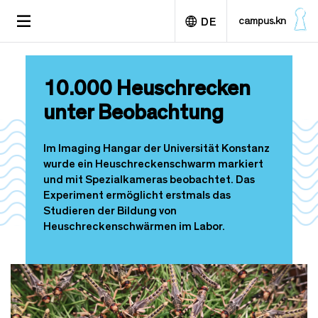
D
TOGGLE
campus.kn
DE
i
NAVIGATION
r
e
English
k
10.000 Heuschrecken
t
z
unter Beobachtung
u
m
I
Im Imaging Hangar der Universität Konstanz
n
wurde ein Heuschreckenschwarm markiert
h
und mit Spezialkameras beobachtet. Das
a
Experiment ermöglicht erstmals das
l
Studieren der Bildung von
t
Heuschreckenschwärmen im Labor.