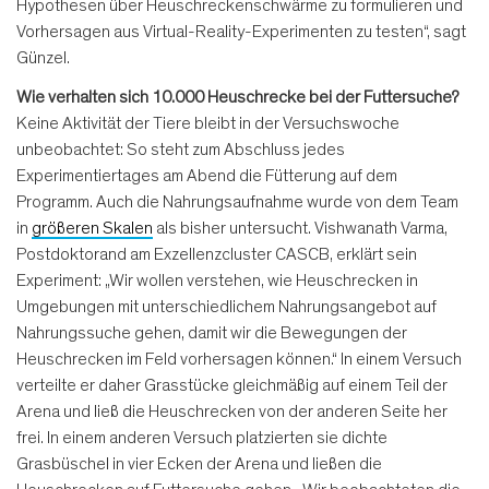
Hypothesen über Heuschreckenschwärme zu formulieren und
Vorhersagen aus Virtual-Reality-Experimenten zu testen“, sagt
Günzel.
Wie verhalten sich 10.000 Heuschrecke bei der Futtersuche?
Keine Aktivität der Tiere bleibt in der Versuchswoche
unbeobachtet: So steht zum Abschluss jedes
Experimentiertages am Abend die Fütterung auf dem
Programm. Auch die Nahrungsaufnahme wurde von dem Team
in
größeren Skalen
als bisher untersucht. Vishwanath Varma,
Postdoktorand am Exzellenzcluster CASCB, erklärt sein
Experiment: „Wir wollen verstehen, wie Heuschrecken in
Umgebungen mit unterschiedlichem Nahrungsangebot auf
Nahrungssuche gehen, damit wir die Bewegungen der
Heuschrecken im Feld vorhersagen können.“ In einem Versuch
verteilte er daher Grasstücke gleichmäßig auf einem Teil der
Arena und ließ die Heuschrecken von der anderen Seite her
frei. In einem anderen Versuch platzierten sie dichte
Grasbüschel in vier Ecken der Arena und ließen die