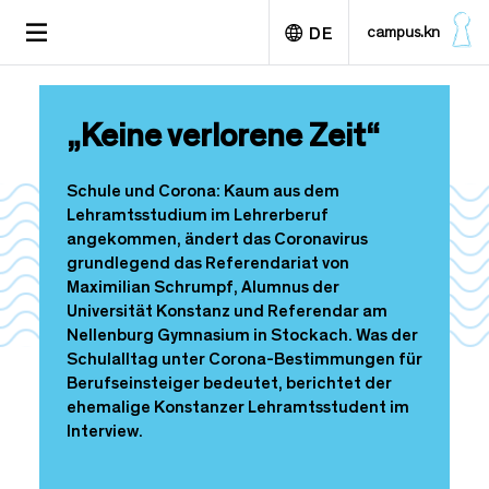
D
TOGGLE
campus.kn
DE
i
NAVIGATION
r
e
English
k
„Keine verlorene Zeit“
t
z
u
Schule und Corona: Kaum aus dem
m
Lehramtsstudium im Lehrerberuf
I
angekommen, ändert das Coronavirus
n
grundlegend das Referendariat von
h
Maximilian Schrumpf, Alumnus der
a
Universität Konstanz und Referendar am
l
Nellenburg Gymnasium in Stockach. Was der
t
Schulalltag unter Corona-Bestimmungen für
Berufseinsteiger bedeutet, berichtet der
ehemalige Konstanzer Lehramtsstudent im
Interview.