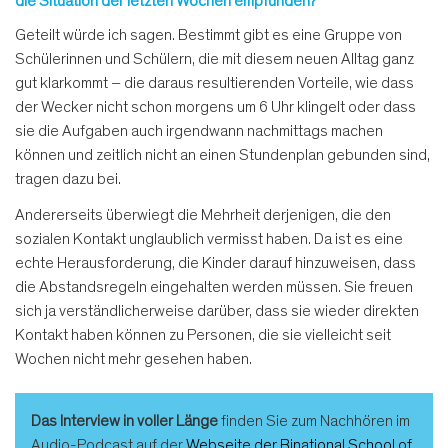
die Situation der letzten Wochen empfunden?
Geteilt würde ich sagen. Bestimmt gibt es eine Gruppe von
Schülerinnen und Schülern, die mit diesem neuen Alltag ganz
gut klarkommt – die daraus resultierenden Vorteile, wie dass
der Wecker nicht schon morgens um 6 Uhr klingelt oder dass
sie die Aufgaben auch irgendwann nachmittags machen
können und zeitlich nicht an einen Stundenplan gebunden sind,
tragen dazu bei.
Andererseits überwiegt die Mehrheit derjenigen, die den
sozialen Kontakt unglaublich vermisst haben. Da ist es eine
echte Herausforderung, die Kinder darauf hinzuweisen, dass
die Abstandsregeln eingehalten werden müssen. Sie freuen
sich ja verständlicherweise darüber, dass sie wieder direkten
Kontakt haben können zu Personen, die sie vielleicht seit
Wochen nicht mehr gesehen haben.
Das Interview in voller Länge
finden Sie zum Nachhören im
Audio-Podcast auf der
Webseite der Binational School of