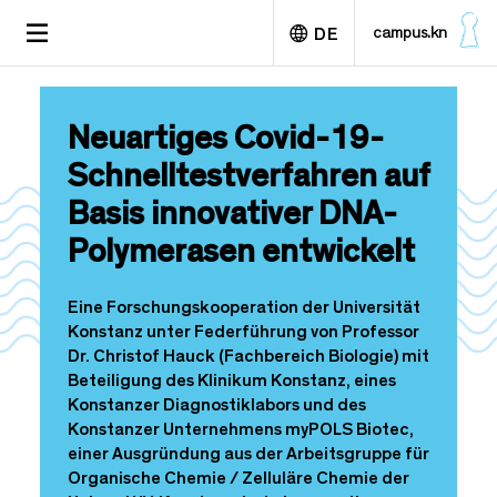
D
TOGGLE
campus.kn
DE
i
NAVIGATION
r
e
English
k
Neuartiges Covid-19-
t
z
Schnelltestverfahren auf
u
Basis innovativer DNA-
m
I
Polymerasen entwickelt
n
h
a
Eine Forschungskooperation der Universität
l
Konstanz unter Federführung von Professor
t
Dr. Christof Hauck (Fachbereich Biologie) mit
Beteiligung des Klinikum Konstanz, eines
Konstanzer Diagnostiklabors und des
Konstanzer Unternehmens myPOLS Biotec,
einer Ausgründung aus der Arbeitsgruppe für
Organische Chemie / Zelluläre Chemie der