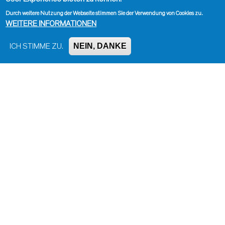
Durch weitere Nutzung der Webseite stimmen Sie der Verwendung von Cookies zu.
WEITERE INFORMATIONEN
NEIN, DANKE
ICH STIMME ZU.
Impressum, Kontakt und Haftungsausschluss
Datenschutzinformation
Kontakt zur Redaktion
Seite drucken
Administration
Bluesky
Facebook
Instagram
LinkedIn
Mastodon
Threads