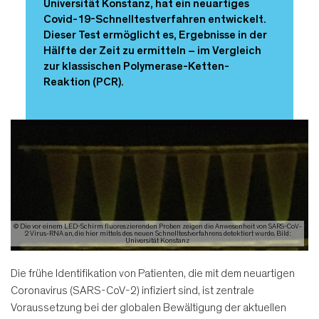
Universität Konstanz, hat ein neuartiges
Covid-19-Schnelltestverfahren entwickelt.
Dieser Test ermöglicht es, Ergebnisse in der
Hälfte der Zeit zu ermitteln – im Vergleich
zur klassischen Polymerase-Ketten-
Reaktion (PCR).
© Die vor einem LED-Schirm fluoreszierenden Proben zeigen die Anwesenheit von SARS-CoV-
2 Virus-RNA an, die hier mittels des neuen Schnelltestverfahrens detektiert wurde. Bild:
Universität Konstanz
Die frühe Identifikation von Patienten, die mit dem neuartigen
Coronavirus (SARS-CoV-2) infiziert sind, ist zentrale
Voraussetzung bei der globalen Bewältigung der aktuellen