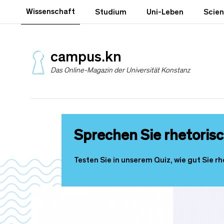
D
Wissenschaft
Studium
Uni-Leben
Scie
i
r
e
k
campus.kn
t
Das Online-Magazin der Universität Konstanz
z
u
m
I
n
h
Sprechen Sie rhetoris
a
l
t
Testen Sie in unserem Quiz, wie gut Sie r