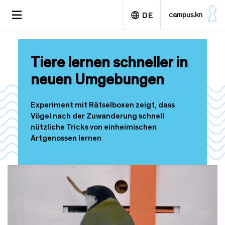
D
TOGGLE
campus.kn
DE
i
NAVIGATION
r
e
English
k
Tiere lernen schneller in
t
z
neuen Umgebungen
u
m
I
Experiment mit Rätselboxen zeigt, dass
n
Vögel nach der Zuwanderung schnell
h
nützliche Tricks von einheimischen
a
Artgenossen lernen
l
t