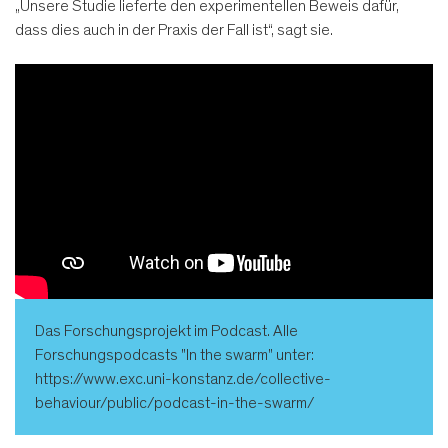
„Unsere Studie lieferte den experimentellen Beweis dafür,
dass dies auch in der Praxis der Fall ist“, sagt sie.
Das Forschungsprojekt im Podcast. Alle
Forschungspodcasts "In the swarm" unter:
https://www.exc.uni-konstanz.de/collective-
behaviour/public/podcast-in-the-swarm/