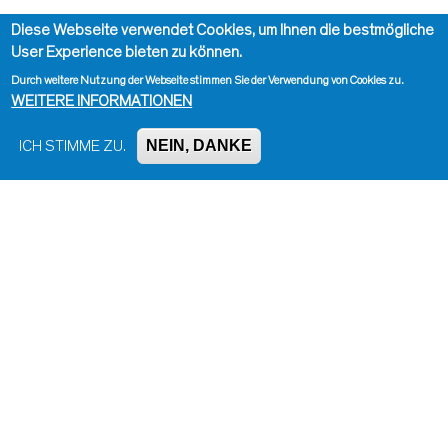
Diese Webseite verwendet Cookies, um Ihnen die bestmögliche
User Experience bieten zu können.
Durch weitere Nutzung der Webseite stimmen Sie der Verwendung von Cookies zu.
WEITERE INFORMATIONEN
NEIN, DANKE
ICH STIMME ZU.
Impressum, Kontakt und Haftungsausschluss
Datenschutzinformation
Kontakt zur Redaktion
Seite drucken
Administration
Bluesky
Facebook
Instagram
LinkedIn