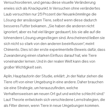
Versuchsvolieren, und genau diese visuelle Veränderung
erwies sich als Knackpunkt. In Versuchen ohne verändertes
Laub versuchten nur 25 Prozent der Neuankömmlinge die
Lösung der ansässigen Tiere, selbst wenn diese dadurch
besseres Futter bekamen. „Sie haben die anderen nicht
ignoriert, aber es hat viel länger gedauert, bis sie alle auf die
lohnendere Lösung umgestiegen sind. Anscheinend ließen sie
sich nicht so stark von den anderen beeinflussen“, meint
Chimento. Dies ist der erste experimentelle Beweis dafür, dass
Zuwanderung einen starken Einfluss darauf hat, wie Tiere
voneinander lernen. Und in der realen Welt kann dies von
großer Wichtigkeit sein.
Aplin, Hauptautorin der Studie, erklärt: „In der Natur ziehen die
Tiere oft von einer Umgebung in eine andere. Daher brauchen
sie eine Strategie, um herauszufinden, welche
Verhaltensweisen am neuen Ort gut und welche schlecht sind.“
Laut Theorie entwickeln sich verschiedene Lernstrategien, die
als Filter dienen, wenn Tiere in neue Umgebungen kommen.