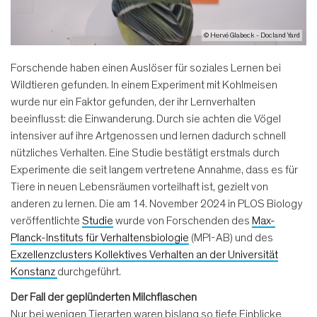
© Hervé Glabeck - Docland Yard
Forschende haben einen Auslöser für soziales Lernen bei
Wildtieren gefunden. In einem Experiment mit Kohlmeisen
wurde nur ein Faktor gefunden, der ihr Lernverhalten
beeinflusst: die Einwanderung. Durch sie achten die Vögel
intensiver auf ihre Artgenossen und lernen dadurch schnell
nützliches Verhalten. Eine Studie bestätigt erstmals durch
Experimente die seit langem vertretene Annahme, dass es für
Tiere in neuen Lebensräumen vorteilhaft ist, gezielt von
anderen zu lernen. Die am 14. November 2024 in PLOS Biology
veröffentlichte
Studie
wurde von Forschenden des
Max-
Planck-Instituts für Verhaltensbiologie
(MPI-AB) und des
Exzellenzclusters Kollektives Verhalten an der Universität
Konstanz
durchgeführt.
Der
Fall der geplünderten Milchflaschen
Nur bei wenigen Tierarten waren bislang so tiefe Einblicke